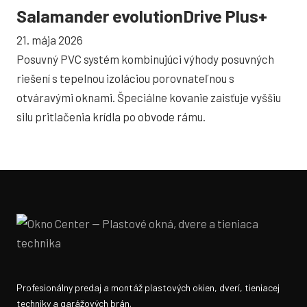
Salamander evolutionDrive Plus+
21. mája 2026
Posuvný PVC systém kombinujúci výhody posuvných
riešení s tepelnou izoláciou porovnateľnou s
otváravými oknami. Špeciálne kovanie zaisťuje vyššiu
silu pritlačenia krídla po obvode rámu.
Profesionálny predaj a montáž plastových okien, dverí, tieniacej
techniky a garážových brán.