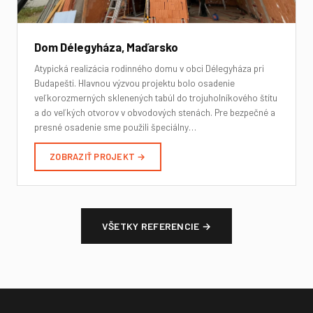
Dom Délegyháza, Maďarsko
Atypická realizácia rodinného domu v obci Délegyháza pri
Budapešti. Hlavnou výzvou projektu bolo osadenie
veľkorozmerných sklenených tabúl do trojuholníkového štítu
a do veľkých otvorov v obvodových stenách. Pre bezpečné a
presné osadenie sme použili špeciálny…
ZOBRAZIŤ PROJEKT →
VŠETKY REFERENCIE →