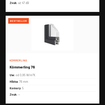
Zvuk:
až 47 dB
BESTSELLER
KÖMMERLING
Kömmerling 76
Uw:
od 0,95 W/m²K
Hĺbka:
76 mm
Komory:
5
Zvuk:
—