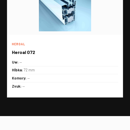
HEROAL
Heroal 072
Uw:
—
Hĺbka:
72 mm
Komory:
—
Zvuk:
—