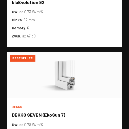
bluEvolution 92
Uw:
od 0,73 W/m²K
Hĺbka:
92 mm
Komory:
6
Zvuk:
až 47 dB
BESTSELLER
DEKKO
DEKKO SEVEN (EkoSun 7)
Uw:
od 0,78 W/m²K