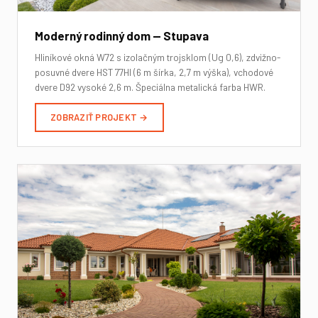
Moderný rodinný dom — Stupava
Hliníkové okná W72 s izolačným trojsklom (Ug 0,6), zdvižno-
posuvné dvere HST 77HI (6 m šírka, 2,7 m výška), vchodové
dvere D92 vysoké 2,6 m. Špeciálna metalická farba HWR.
ZOBRAZIŤ PROJEKT →