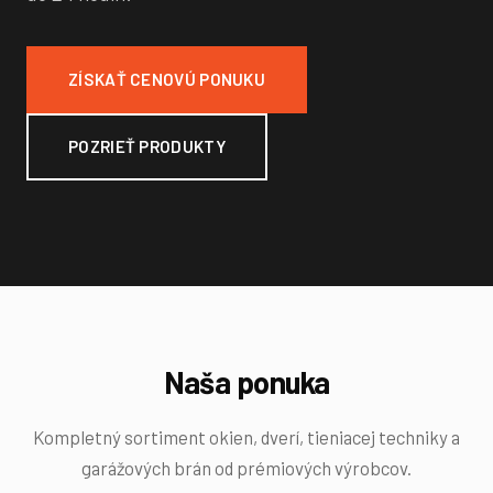
ZÍSKAŤ CENOVÚ PONUKU
POZRIEŤ PRODUKTY
Naša ponuka
Kompletný sortiment okien, dverí, tieniacej techniky a
garážových brán od prémiových výrobcov.