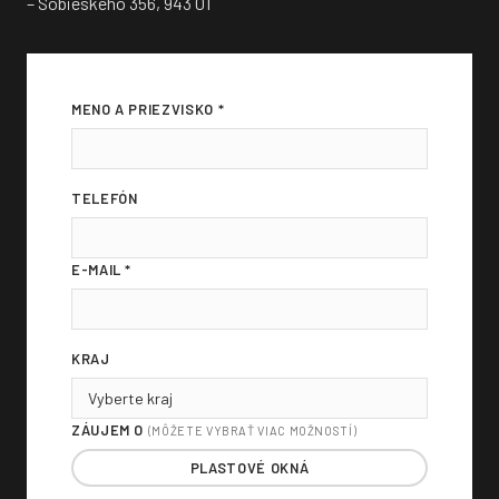
– Sobieskeho 356, 943 01
MENO A PRIEZVISKO *
TELEFÓN
E-MAIL *
KRAJ
ZÁUJEM O
(MÔŽETE VYBRAŤ VIAC MOŽNOSTÍ)
PLASTOVÉ OKNÁ