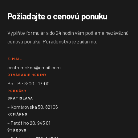
Požiadajte o cenovú ponuku
Vyplňte formulár a do 24 hodín vám pošleme nezáväznú
cenovú ponuku. Poradenstvo je zadarmo.
E-MAIL
centrumokno@gmail.com
OTVÁRACIE HODINY
Po – Pi: 8:00 – 17:00
POBOČKY
BRATISLAVA
– Komárovská 50, 821 06
KOMÁRNO
– Petőfiho 20, 945 01
ŠTÚROVO