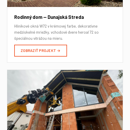
Rodinný dom — Dunajská Streda
Hliníkové okná W72 v krémovej farbe, dekoratívne
medziskelné mriežky, vchodové dvere heroal 72 so
špeciálnou vitrážou na mieru.
ZOBRAZIŤ PROJEKT →