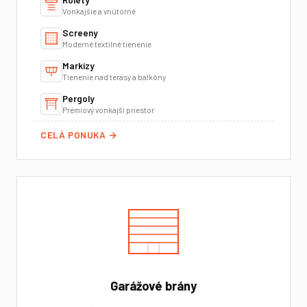
Vonkajšie a vnútorné
Screeny
Moderné textilné tienenie
Markízy
Tienenie nad terasy a balkóny
Pergoly
Prémiový vonkajší priestor
CELÁ PONUKA →
Garážové brány