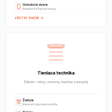
Vchodové dvere
Bezpečné a štýlové vstupy
VŠETKY DVERE →
Tieniaca technika
Žalúzie, rolety, screeny, markízy a pergoly
Žalúzie
Klasické regulovanie svetla
Rolety