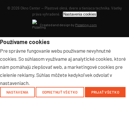
© 2026 Okno Center — Plastové okná, dvere a tieniaca technika. Všetky
práva vyhradené. ·
Nastavenia cookies
Created and design by
Pizzating.com
Používame cookies
Pre správne fungovanie webu používame nevyhnutné
cookies. So súhlasom využívame aj analytické cookies, ktoré
nám pomáhajú zlepšovať web, a marketingové cookies pre
cielenie reklamy. Súhlas môžete kedykoľvek odvolať v
nastaveniach.
NASTAVENIA
ODMIETNUŤ VŠETKO
PRIJAŤ VŠETKO