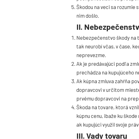
Škodou na veci sa rozumie s
nim došlo.
II. Nebezpečenstv
Nebezpečenstvo škody na to
tak neurobí včas, v čase, k
neprevezme.
Ak je predávajúci podľa zm
prechádza na kupujúceho n
Ak kúpna zmluva zahŕňa povi
dopravcovi v určitom miest
prvému dopravcovi na prepr
Škoda na tovare, ktorá vzni
kúpnu cenu, ibaže ku škode 
ak kupujúci využil svoje pr
III. Vady tovaru