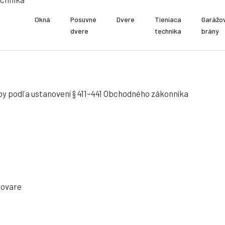
Okná
Posuvné
Dvere
Tieniaca
Garážo
dvere
technika
brány
oby podľa ustanovení § 411–441 Obchodného zákonníka
tovare