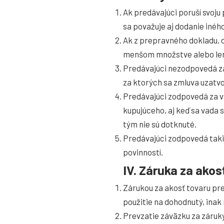
Ak predávajúci poruší svoju
sa považuje aj dodanie inéh
Ak z prepravného dokladu, d
menšom množstve alebo len 
Predávajúci nezodpovedá za 
za ktorých sa zmluva uzatvor
Predávajúci zodpovedá za v
kupujúceho, aj keď sa vada 
tým nie sú dotknuté.
Predávajúci zodpovedá taki
povinností.
IV. Záruka za akos
Zárukou za akosť tovaru pr
použitie na dohodnutý, inak 
Prevzatie záväzku za záruky