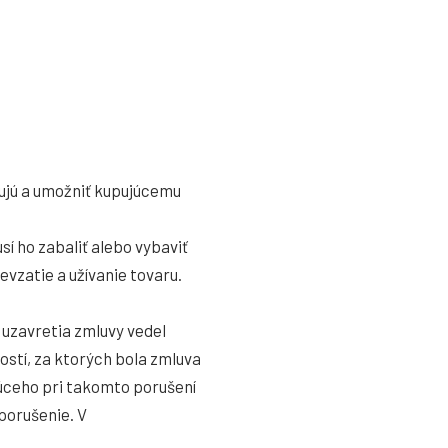
hujú a umožniť kupujúcemu
sí ho zabaliť alebo vybaviť
zatie a užívanie tovaru.
uzavretia zmluvy vedel
ností, za ktorých bola zmluva
úceho pri takomto porušení
porušenie. V