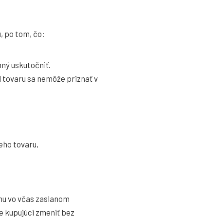
, po tom, čo:
nný uskutočniť.
d tovaru sa nemôže priznať v
eho tovaru,
mu vo včas zaslanom
 kupujúci zmeniť bez