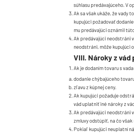
súhlasu predávajúceho. V o
Ak sa však ukáže, že vady t
kupujúci požadovať dodanie
mu predávajúci oznámil tút
Ak predávajúci neodstráni v
neodstráni, môže kupujúci o
VIII. Nároky z vá
Ak je dodaním tovaru s va
dodanie chýbajúceho tovaru
zľavu z kúpnej ceny.
Ak kupujúci požaduje odstr
vád uplatniť iné nároky z v
Ak predávajúci neodstráni v
zmluvy odstúpiť, na čo však
Pokiaľ kupujúci neuplatní n