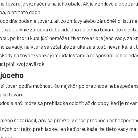
o tovaru je vyznačená na jeho obale. Ak je v zmluve alebo zá
a, platí táto doba.
odo dňa dodania tovaru, ak zo zmluvy alebo záručného listu nev
 tovar, plynie záručná doba odo dňa dôjdenia tovaru do miesta
bu, po ktorú kupujúci nemôže užívať tovar pre jeho vady, za 
za vady, na ktoré sa vzťahuje záruka za akosť, nevzniká, ak 
ody na tovare vonkajšími udalosťami a nespôsobil ich predáva
 plnil svoj záväzok.
ujúceho
ť si tovar podľa možností čo najskôr po prechode nebezpečens
ahu tovaru.
dosielaný, môže sa prehliadka odložiť až do doby, keď je tova
 alebo nezariadil, aby sa prevzal v čase prechodu nebezpeče
eľných pri tejto prehliadke, len keď preukáže, že tieto vady ma
ovare.