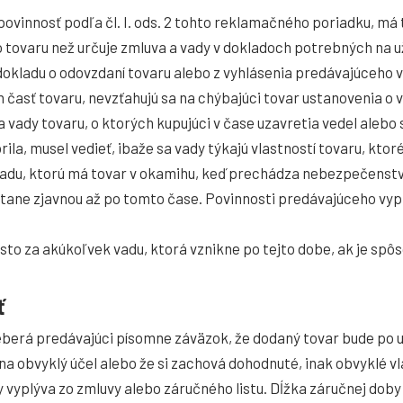
 povinnosť podľa čl. I. ods. 2 tohto reklamačného poriadku, má 
o tovaru než určuje zmluva a vady v dokladoch potrebných na u
okladu o odovzdaní tovaru alebo z vyhlásenia predávajúceho v
časť tovaru, nevzťahujú sa na chýbajúci tovar ustanovenia o 
vady tovaru, o ktorých kupujúci v čase uzavretia vedel alebo s
ila, musel vedieť, ibaže sa vady týkajú vlastností tovaru, kto
adu, ktorú má tovar v okamihu, keď prechádza nebezpečenstv
stane zjavnou až po tomto čase. Povinnosti predávajúceho vyp
sto za akúkoľvek vadu, ktorá vznikne po tejto dobe, ak je sp
ť
eberá predávajúci písomne záväzok, že dodaný tovar bude po u
na obvyklý účel alebo že si zachová dohodnuté, inak obvyklé vl
 vyplýva zo zmluvy alebo záručného listu. Dĺžka záručnej doby