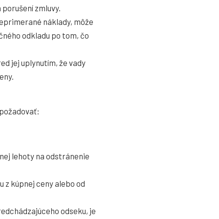
 porušení zmluvy.
 neprimerané náklady, môže
čného odkladu po tom, čo
d jej uplynutím, že vady
eny.
 požadovať:
nej lehoty na odstránenie
vu z kúpnej ceny alebo od
predchádzajúceho odseku, je