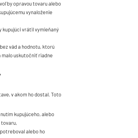
j voľby opravou tovaru alebo
kupujúcemu vynaloženie
 kupujúci vrátil vymieňaný
bez vád a hodnotu, ktorú
a malo uskutočniť riadne
y
tave, v akom ho dostal. Toto
nutím kupujúceho, alebo
 tovaru,
spotreboval alebo ho