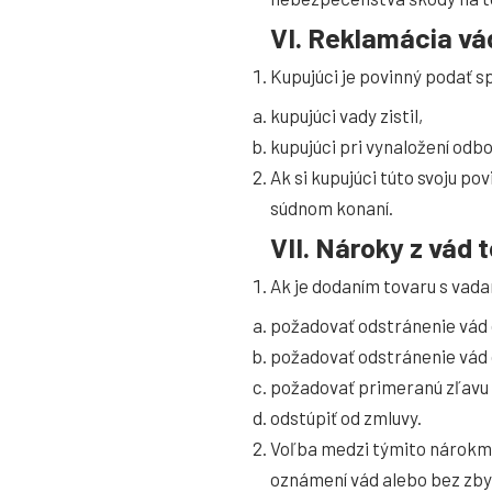
VI. Reklamácia vá
Kupujúci je povinný podať 
kupujúci vady zistil,
kupujúci pri vynaložení odbo
Ak si kupujúci túto svoju p
súdnom konaní.
VII. Nároky z vád
Ak je dodaním tovaru s va
požadovať odstránenie vád 
požadovať odstránenie vád 
požadovať primeranú zľavu 
odstúpiť od zmluvy.
Voľba medzi týmito nárokmi
oznámení vád alebo bez zb