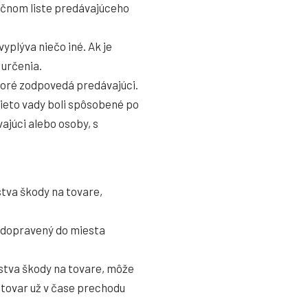
ručnom liste predávajúceho
yplýva niečo iné. Ak je
 určenia.
ktoré zodpovedá predávajúci.
tieto vady boli spôsobené po
júci alebo osoby, s
tva škody na tovare,
r dopravený do miesta
nstva škody na tovare, môže
l tovar už v čase prechodu