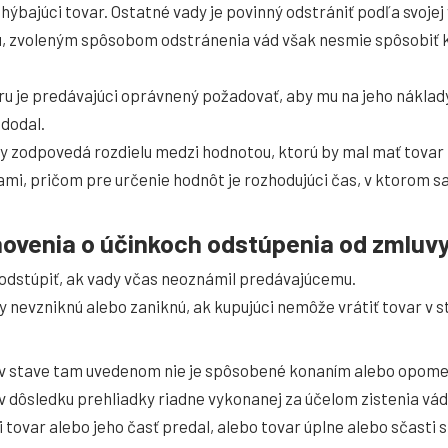
hýbajúci tovar. Ostatné vady je povinný odstrániť podľa svoje
, zvoleným spôsobom odstránenia vád však nesmie spôsobiť 
u je predávajúci oprávnený požadovať, aby mu na jeho náklady
 dodal.
y zodpovedá rozdielu medzi hodnotou, ktorú by mal mať tovar 
mi, pričom pre určenie hodnôt je rozhodujúci čas, v ktorom s
novenia o účinkoch odstúpenia od zmluv
odstúpiť, ak vady včas neoznámil predávajúcemu.
 nevzniknú alebo zaniknú, ak kupujúci nemôže vrátiť tovar v s
 v stave tam uvedenom nie je spôsobené konaním alebo opome
v dôsledku prehliadky riadne vykonanej za účelom zistenia vád
 tovar alebo jeho časť predal, alebo tovar úplne alebo sčasti 