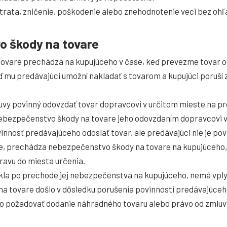
trata, zničenie, poškodenie alebo znehodnotenie veci bez ohľad
o škody na tovare
vare prechádza na kupujúceho v čase, keď prevezme tovar o
eď mu predávajúci umožní nakladať s tovarom a kupujúci poruší 
luvy povinný odovzdať tovar dopravcovi v určitom mieste na p
ebezpečenstvo škody na tovare jeho odovzdaním dopravcovi v
nnosť predávajúceho odoslať tovar, ale predávajúci nie je po
e, prechádza nebezpečenstvo škody na tovare na kupujúceho,
avu do miesta určenia.
kla po prechode jej nebezpečenstva na kupujúceho, nemá vplyv
na tovare došlo v dôsledku porušenia povinnosti predávajúceh
ávo požadovať dodanie náhradného tovaru alebo právo od zmluv