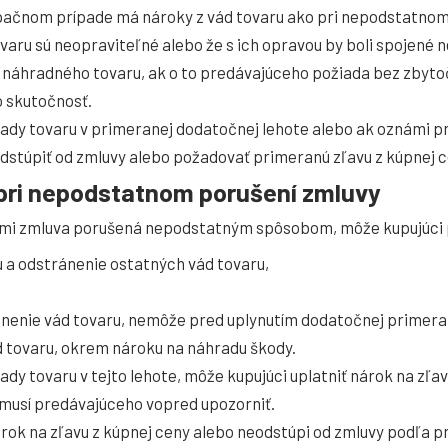
pačnom prípade má nároky z vád tovaru ako pri nepodstatnom
ovaru sú neopraviteľné alebo že s ich opravou by boli spojené
 náhradného tovaru, ak o to predávajúceho požiada bez zbyto
o skutočnosť.
ady tovaru v primeranej dodatočnej lehote alebo ak oznámi pre
dstúpiť od zmluvy alebo požadovať primeranú zľavu z kúpnej c
d pri nepodstatnom porušení zmluvy
dami zmluva porušená nepodstatným spôsobom, môže kupujúci
 a odstránenie ostatných vád tovaru,
ánenie vád tovaru, nemôže pred uplynutím dodatočnej primera
ád tovaru, okrem nároku na náhradu škody.
ady tovaru v tejto lehote, môže kupujúci uplatniť nárok na zľa
 musí predávajúceho vopred upozorniť.
árok na zľavu z kúpnej ceny alebo neodstúpi od zmluvy podľa 