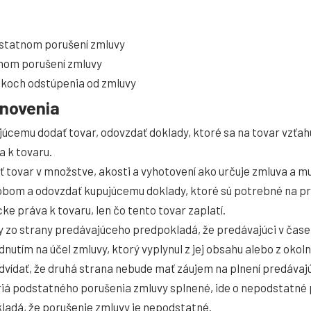
dstatnom porušení zmluvy
nom porušení zmluvy
nkoch odstúpenia od zmluvy
anovenia
júcemu dodať tovar, odovzdať doklady, ktoré sa na tovar vzťa
a k tovaru.
ť tovar v množstve, akosti a vyhotovení ako určuje zmluva a mu
om a odovzdať kupujúcemu doklady, ktoré sú potrebné na prev
ke práva k tovaru, len čo tento tovar zaplatí.
 zo strany predávajúceho predpokladá, že predávajúci v čase 
dnutím na účel zmluvy, ktorý vyplynul z jej obsahu alebo z okol
dvídať, že druhá strana nebude mať záujem na plnení predávaj
tériá podstatného porušenia zmluvy splnené, ide o nepodstatné 
adá, že porušenie zmluvy je nepodstatné.