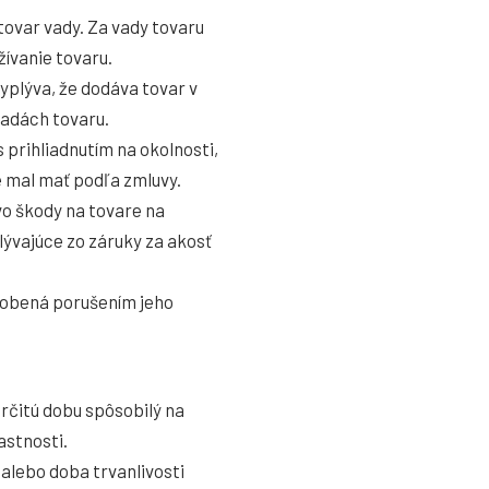
tovar vady. Za vady tovaru
žívanie tovaru.
yplýva, že dodáva tovar v
vadách tovaru.
 prihliadnutím na okolnosti,
ré mal mať podľa zmluvy.
o škody na tovare na
lývajúce zo záruky za akosť
ôsobená porušením jeho
rčitú dobu spôsobilý na
astnosti.
 alebo doba trvanlivosti