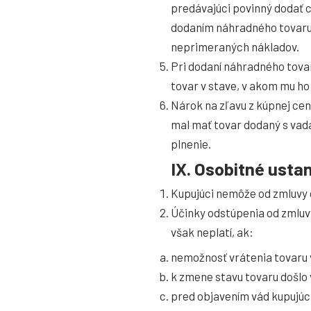
predávajúci povinný dodať c
dodaním náhradného tovaru
neprimeraných nákladov.
Pri dodaní náhradného tovar
tovar v stave, v akom mu ho
Nárok na zľavu z kúpnej cen
mal mať tovar dodaný s vada
plnenie.
IX. Osobitné usta
Kupujúci nemôže od zmluvy 
Účinky odstúpenia od zmluvy
však neplatí, ak:
nemožnosť vrátenia tovaru
k zmene stavu tovaru došlo 
pred objavením vád kupujúci