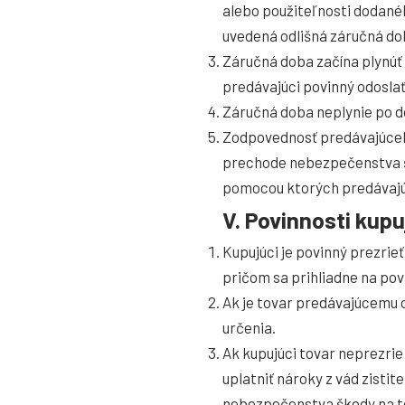
alebo použiteľnosti dodanéh
uvedená odlišná záručná dob
Záručná doba začína plynúť 
predávajúci povinný odoslať
Záručná doba neplynie po do
Zodpovednosť predávajúceho 
prechode nebezpečenstva šk
pomocou ktorých predávajúci
V. Povinnosti kup
Kupujúci je povinný prezrie
pričom sa prihliadne na pov
Ak je tovar predávajúcemu o
určenia.
Ak kupujúci tovar neprezrie
uplatniť nároky z vád zistit
nebezpečenstva škody na t