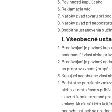
Povinnosti kupujúceho
Reklamácia vád
Nároky z vád tovaru pri po
Nároky z vád pri nepodstat
Osobitné ustanovenia o úči
I. Všeobecné ust
Predávajúci je povinný kupu
nadobudnúť vlastnícke práv
Predávajúci je povinný doda
na prepravu vhodným spôsob
Kupujúci nadobudne vlastníc
Podstatné porušenie zmluvy
alebo v tomto čase s prihlia
uzavretá, bolo rozumné pre
zmluvy. Ak nie sú tieto kri
pochybnostiach sa predpokl