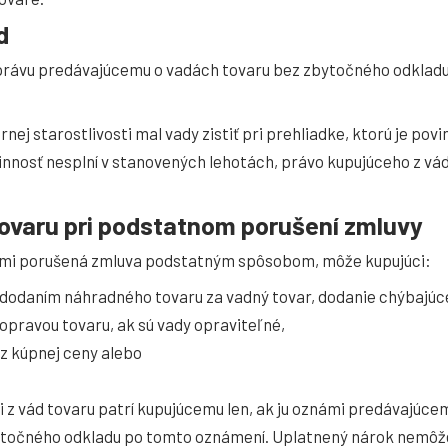
d
správu predávajúcemu o vadách tovaru bez zbytočného odkladu
rnej starostlivosti mal vady zistiť pri prehliadke, ktorú je povi
ovinnosť nesplní v stanovených lehotách, právo kupujúceho z vá
 tovaru pri podstatnom porušení zmluvy
dami porušená zmluva podstatným spôsobom, môže kupujúci:
dodaním náhradného tovaru za vadný tovar, dodanie chýbajúc
opravou tovaru, ak sú vady opraviteľné,
z kúpnej ceny alebo
 z vád tovaru patrí kupujúcemu len, ak ju oznámi predávajúce
ytočného odkladu po tomto oznámení. Uplatnený nárok nemôže