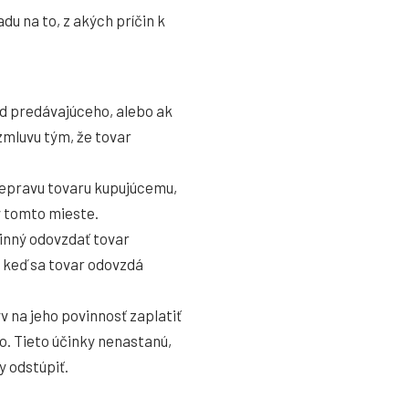
u na to, z akých príčin k
d predávajúceho, alebo ak
zmluvu tým, že tovar
repravu tovaru kupujúcemu,
 tomto mieste.
vinný odovzdať tovar
 keď sa tovar odovzdá
 na jeho povinnosť zaplatiť
o. Tieto účinky nenastanú,
y odstúpiť.