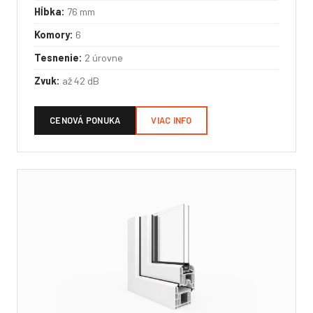
Hĺbka:
76 mm
Komory:
6
Tesnenie:
2 úrovne
Zvuk:
až 42 dB
CENOVÁ PONUKA
VIAC INFO