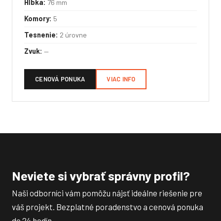
Hĺbka:
76 mm
Komory:
5
Tesnenie:
2 úrovne
Zvuk:
—
CENOVÁ PONUKA
VIAC INFO
Neviete si vybrať správny profil?
Naši odborníci vám pomôžu nájsť ideálne riešenie pre
váš projekt. Bezplatné poradenstvo a cenová ponuka
do 24 hodín.