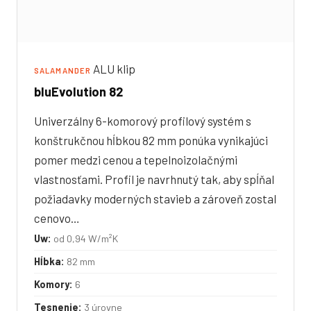
ALU klip
SALAMANDER
bluEvolution 82
Univerzálny 6-komorový profilový systém s
konštrukčnou hĺbkou 82 mm ponúka vynikajúci
pomer medzi cenou a tepelnoizolačnými
vlastnosťami. Profil je navrhnutý tak, aby spĺňal
požiadavky moderných stavieb a zároveň zostal
cenovo…
Uw:
od 0,94 W/m²K
Hĺbka:
82 mm
Komory:
6
Tesnenie:
3 úrovne