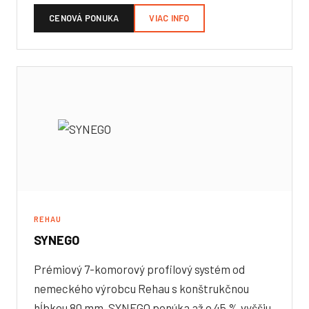
CENOVÁ PONUKA
VIAC INFO
REHAU
SYNEGO
Prémiový 7-komorový profilový systém od
nemeckého výrobcu Rehau s konštrukčnou
hĺbkou 80 mm. SYNEGO ponúka až o 45 % vyššiu