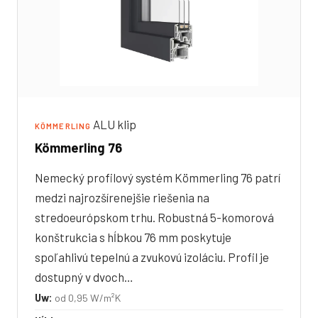
ALU klip
KÖMMERLING
Kömmerling 76
Nemecký profilový systém Kömmerling 76 patrí
medzi najrozšírenejšie riešenia na
stredoeurópskom trhu. Robustná 5-komorová
konštrukcia s hĺbkou 76 mm poskytuje
spoľahlivú tepelnú a zvukovú izoláciu. Profil je
dostupný v dvoch…
Uw:
od 0,95 W/m²K