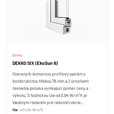
DEKKO
DEKKO SIX (EkoSun 6)
Overený 6-komorový profilový systém s
konštrukčnou hĺbkou 76 mm a 2 úrovňami
tesnenia ponúka vynikajúci pomer ceny a
výkonu. S hodnotou Uw od 0,94 W/m²K je
ideálnym riešením pre rekonštrukcie…
Uw:
od 0,94 W/m²K