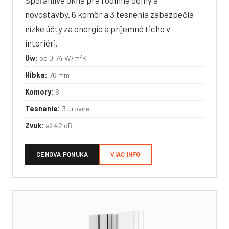
Spoľahlivé okná pre rodinné domy a
novostavby. 6 komôr a 3 tesnenia zabezpečia
nízke účty za energie a príjemné ticho v
interiéri.
Uw:
od 0,74 W/m²K
Hĺbka:
76 mm
Komory:
6
Tesnenie:
3 úrovne
Zvuk:
až 42 dB
CENOVÁ PONUKA
VIAC INFO