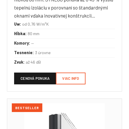
tepelnú izoláciu v porovnaní so štandardnými
oknami vďaka inovatívnej konštrukcii…
Uw:
od 0,76 W/m²K
Hĺbka:
80 mm
Komory:
—
Tesnenie:
3 úrovne
Zvuk:
až 46 dB
CENOVÁ PONUKA
VIAC INFO
BESTSELLER