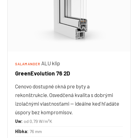
ALU klip
SALAMANDER
GreenEvolution 76 2D
Cenovo dostupné okná pre byty a
rekonštrukcie. Osvedčená kvalita s dobrými
izolačnými vlastnosťami — ideálne keď hľadáte
úspory bez kompromisov.
Uw:
od 0,79 W/m²K
Hĺbka:
76 mm