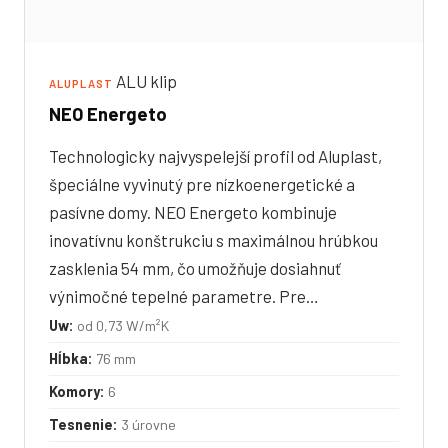
ALU klip
ALUPLAST
NEO Energeto
Technologicky najvyspelejší profil od Aluplast,
špeciálne vyvinutý pre nízkoenergetické a
pasívne domy. NEO Energeto kombinuje
inovatívnu konštrukciu s maximálnou hrúbkou
zasklenia 54 mm, čo umožňuje dosiahnuť
výnimočné tepelné parametre. Pre…
Uw:
od 0,73 W/m²K
Hĺbka:
76 mm
Komory:
6
Tesnenie:
3 úrovne