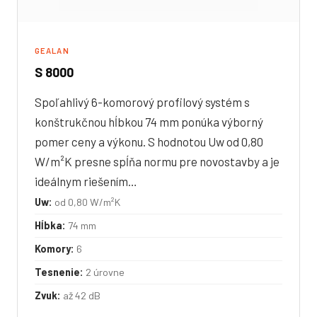
GEALAN
S 8000
Spoľahlivý 6-komorový profilový systém s
konštrukčnou hĺbkou 74 mm ponúka výborný
pomer ceny a výkonu. S hodnotou Uw od 0,80
W/m²K presne spĺňa normu pre novostavby a je
ideálnym riešením…
Uw:
od 0,80 W/m²K
Hĺbka:
74 mm
Komory:
6
Tesnenie:
2 úrovne
Zvuk:
až 42 dB