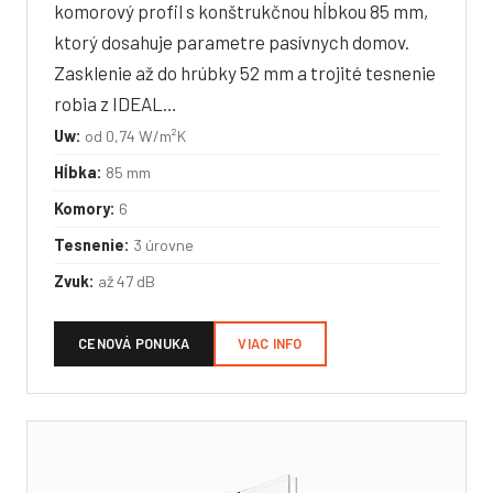
komorový profil s konštrukčnou hĺbkou 85 mm,
ktorý dosahuje parametre pasívnych domov.
Zasklenie až do hrúbky 52 mm a trojité tesnenie
robia z IDEAL…
Uw:
od 0,74 W/m²K
Hĺbka:
85 mm
Komory:
6
Tesnenie:
3 úrovne
Zvuk:
až 47 dB
CENOVÁ PONUKA
VIAC INFO