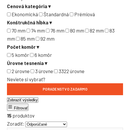
Cenová kategória
▾
Ekonomická
Štandardná
Prémiová
Konštrukčná hĺbka
▾
70 mm
74 mm
76 mm
80 mm
82 mm
83
mm
85 mm
92 mm
Počet komôr
▾
5 komôr
6 komôr
Úrovne tesnenia
▾
2 úrovne
3 úrovne
3322 úrovne
Neviete si vybrať?
PORADENSTVO ZADARMO
Zobraziť výsledky
Filtrovať
15
produktov
Zoradiť: