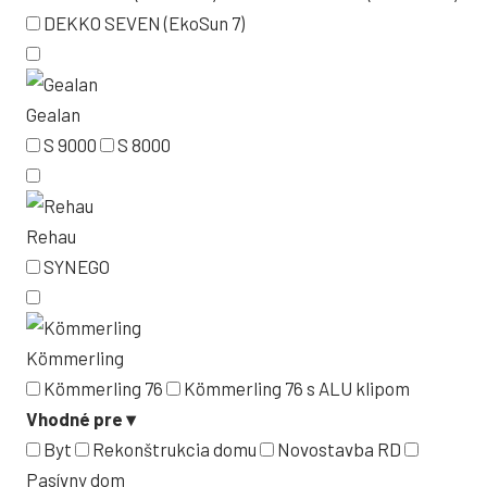
DEKKO SEVEN (EkoSun 7)
Gealan
S 9000
S 8000
Rehau
SYNEGO
Kömmerling
Kömmerling 76
Kömmerling 76 s ALU klipom
Vhodné pre
▾
Byt
Rekonštrukcia domu
Novostavba RD
Pasívny dom