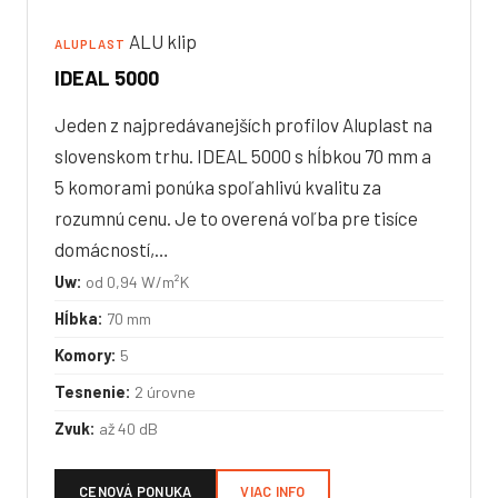
ALU klip
ALUPLAST
IDEAL 5000
Jeden z najpredávanejších profilov Aluplast na
slovenskom trhu. IDEAL 5000 s hĺbkou 70 mm a
5 komorami ponúka spoľahlivú kvalitu za
rozumnú cenu. Je to overená voľba pre tisíce
domácností,…
Uw:
od 0,94 W/m²K
Hĺbka:
70 mm
Komory:
5
Tesnenie:
2 úrovne
Zvuk:
až 40 dB
CENOVÁ PONUKA
VIAC INFO