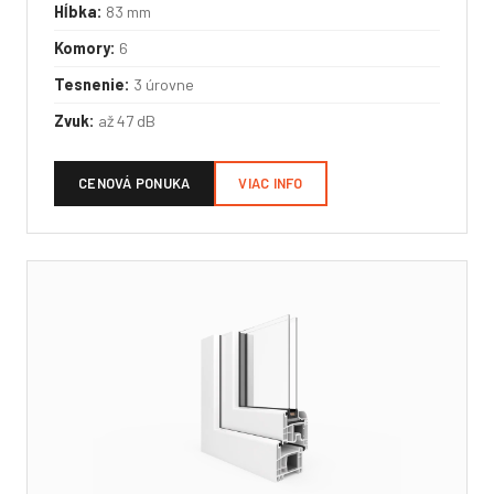
Hĺbka:
83 mm
Komory:
6
Tesnenie:
3 úrovne
Zvuk:
až 47 dB
CENOVÁ PONUKA
VIAC INFO