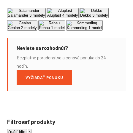
Salamander
3 modely
Aluplast
4 modely
Dekko
3 modely
Gealan
2 modely
Rehau
1 model
Kömmerling
1 model
Neviete sa rozhodnúť?
Bezplatné poradenstvo a cenová ponuka do 24
hodín.
VYŽIADAŤ PONUKU
Filtrovať produkty
Zrušiť filtre
×