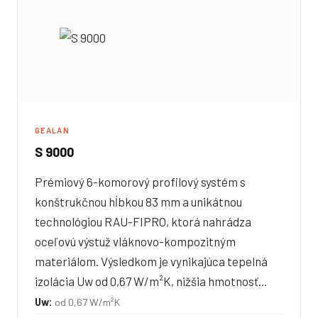
GEALAN
S 9000
Prémiový 6-komorový profilový systém s
konštrukčnou hĺbkou 83 mm a unikátnou
technológiou RAU-FIPRO, ktorá nahrádza
oceľovú výstuž vláknovo-kompozitným
materiálom. Výsledkom je vynikajúca tepelná
izolácia Uw od 0,67 W/m²K, nižšia hmotnosť…
Uw:
od 0,67 W/m²K