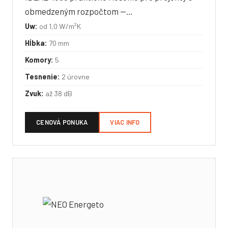
obmedzeným rozpočtom —…
Uw:
od 1,0 W/m²K
Hĺbka:
70 mm
Komory:
5
Tesnenie:
2 úrovne
Zvuk:
až 38 dB
CENOVÁ PONUKA
VIAC INFO