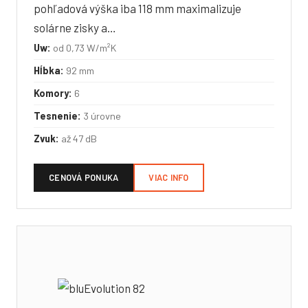
pohľadová výška iba 118 mm maximalizuje
solárne zisky a…
Uw:
od 0,73 W/m²K
Hĺbka:
92 mm
Komory:
6
Tesnenie:
3 úrovne
Zvuk:
až 47 dB
CENOVÁ PONUKA
VIAC INFO