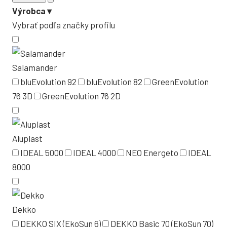
Výrobca
▾
Vybrať podľa značky profilu
Salamander
bluEvolution 92
bluEvolution 82
GreenEvolution
76 3D
GreenEvolution 76 2D
Aluplast
IDEAL 5000
IDEAL 4000
NEO Energeto
IDEAL
8000
Dekko
DEKKO SIX (EkoSun 6)
DEKKO Basic 70 (EkoSun 70)