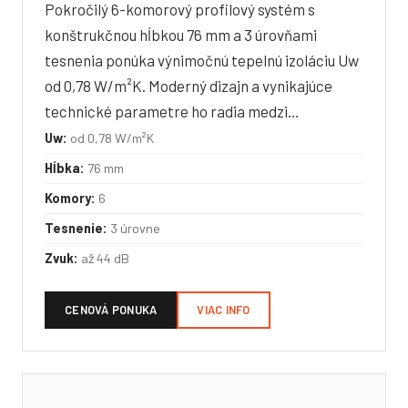
Pokročilý 6-komorový profilový systém s
konštrukčnou hĺbkou 76 mm a 3 úrovňami
tesnenia ponúka výnimočnú tepelnú izoláciu Uw
od 0,78 W/m²K. Moderný dizajn a vynikajúce
technické parametre ho radia medzi…
Uw:
od 0,78 W/m²K
Hĺbka:
76 mm
Komory:
6
Tesnenie:
3 úrovne
Zvuk:
až 44 dB
CENOVÁ PONUKA
VIAC INFO