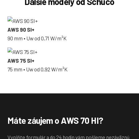
Ďalšie modely od Schüco
AWS 90 SI+
90 mm • Uw od 0,71 W/m²K
AWS 75 SI+
75 mm • Uw od 0,92 W/m²K
Máte záujem o AWS 70 HI?
Vyplňte formulár a do 24 hodín vám pošleme nezáväznú