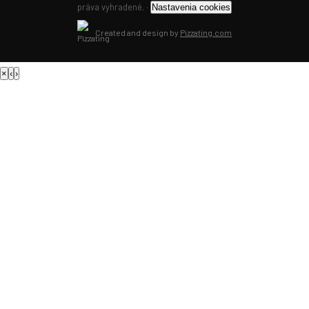
práva vyhradené. ·
Nastavenia cookies
Created and design by
Pizzating.com
×
‹
›