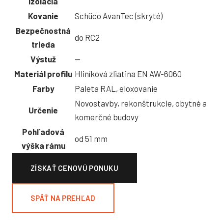
izolácia
Kovanie
Schüco AvanTec (skryté)
Bezpečnostná
do RC2
trieda
Výstuž
—
Materiál profilu
Hliníková zliatina EN AW-6060
Farby
Paleta RAL, eloxovanie
Novostavby, rekonštrukcie, obytné a
Určenie
komerčné budovy
Pohľadová
od 51 mm
výška rámu
ZÍSKAŤ CENOVÚ PONUKU
SPÄŤ NA PREHĽAD