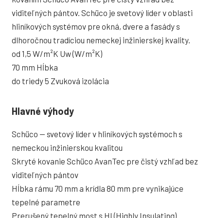
viditeľných pántov. Schüco je svetový líder v oblasti
hliníkových systémov pre okná, dvere a fasády s
dlhoročnou tradíciou nemeckej inžinierskej kvality.
od 1,5 W/m²K
Uw (W/m²K)
70 mm
Hĺbka
do triedy 5
Zvuková izolácia
Hlavné výhody
Schüco — svetový líder v hliníkových systémoch s
nemeckou inžinierskou kvalitou
Skryté kovanie Schüco AvanTec pre čistý vzhľad bez
viditeľných pántov
Hĺbka rámu 70 mm a krídla 80 mm pre vynikajúce
tepelné parametre
Prerušený tepelný most s HI (Highly Insulating)