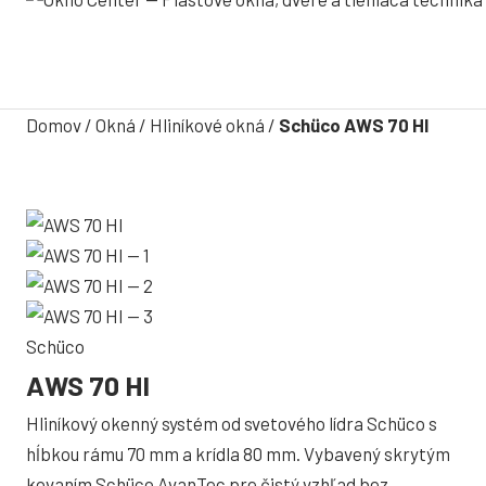
Domov
/
Okná
/
Hliníkové okná
/
Schüco AWS 70 HI
Schüco
AWS 70 HI
Hliníkový okenný systém od svetového lídra Schüco s
hĺbkou rámu 70 mm a krídla 80 mm. Vybavený skrytým
kovaním Schüco AvanTec pre čistý vzhľad bez