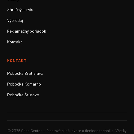
Záručný servis
Výpredaj
Reklamačný poriadok
Kontakt
KONTAKT
Pobočka Bratislava
Pobočka Komárno
Pobočka Štúrovo
© 2026 Okno Center — Plastové okná, dvere a tieniaca technika. Všetky