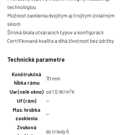
technológiou
Možnosť zasklenia dvojitým aj trojitým izolačným
sklom
Široká škála otváracích typov a konfigurácií
Certifikovaná kvalita a dlhá životnosť bez údržby
Technické parametre
Konštrukčná
70 mm
hĺbka rámu
Uw (celé okno)
od 1,5 W/m²K
Uf (rám)
—
Max. hrúbka
—
zasklenia
Zvuková
do triedy 5