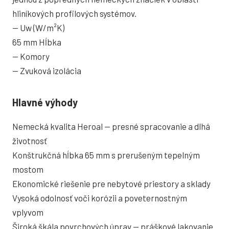
hliníkových profilových systémov.
—
Uw (W/m²K)
65 mm
Hĺbka
—
Komory
—
Zvuková izolácia
Hlavné výhody
Nemecká kvalita Heroal — presné spracovanie a dlhá
životnosť
Konštrukčná hĺbka 65 mm s prerušeným tepelným
mostom
Ekonomické riešenie pre nebytové priestory a sklady
Vysoká odolnosť voči korózii a poveternostným
vplyvom
Široká škála povrchových úprav — práškové lakovanie