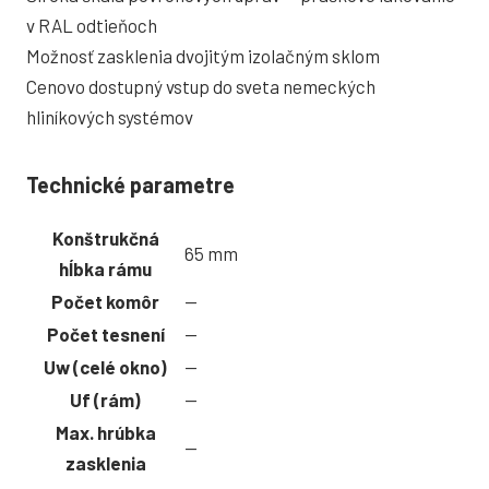
v RAL odtieňoch
Možnosť zasklenia dvojitým izolačným sklom
Cenovo dostupný vstup do sveta nemeckých
hliníkových systémov
Technické parametre
Konštrukčná
65 mm
hĺbka rámu
Počet komôr
—
Počet tesnení
—
Uw (celé okno)
—
Uf (rám)
—
Max. hrúbka
—
zasklenia