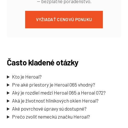
— bezplatné poradenstvo.
VYŽIADAŤ CENOVÚ PONUKU
Často kladené otázky
Kto je Heroal?
Pre aké priestory je Heroal 065 vhodný?
Aký je rozdiel medzi Heroal 065 a Heroal 072?
Aká je životnosť hliníkových okien Heroal?
Aké povrchové úpravy sú dostupné?
Prečo zvoliť nemeckú značku Heroal?