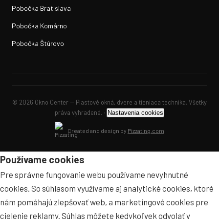
Pobočka Bratislava
Pobočka Komárno
Pobočka Štúrovo
© 2026 Okno Center — Plastové okná, dvere a tieniaca technika. Všetky
práva vyhradené. ·
Nastavenia cookies
Created and design by
Pizzating.com
Používame cookies
Pre správne fungovanie webu používame nevyhnutné
cookies. So súhlasom využívame aj analytické cookies, ktoré
nám pomáhajú zlepšovať web, a marketingové cookies pre
cielenie reklamy. Súhlas môžete kedykoľvek odvolať v