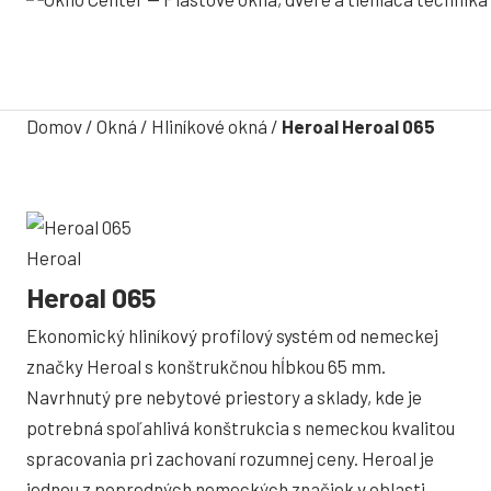
Domov
/
Okná
/
Hliníkové okná
/
Heroal Heroal 065
Heroal
Heroal 065
Ekonomický hliníkový profilový systém od nemeckej
značky Heroal s konštrukčnou hĺbkou 65 mm.
Navrhnutý pre nebytové priestory a sklady, kde je
potrebná spoľahlivá konštrukcia s nemeckou kvalitou
spracovania pri zachovaní rozumnej ceny. Heroal je
jednou z popredných nemeckých značiek v oblasti