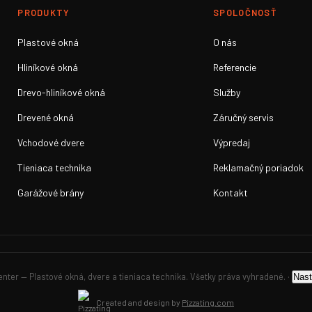
PRODUKTY
SPOLOČNOSŤ
Plastové okná
O nás
Hliníkové okná
Referencie
Drevo-hliníkové okná
Služby
Drevené okná
Záručný servis
Vchodové dvere
Výpredaj
Tieniaca technika
Reklamačný poriadok
Garážové brány
Kontakt
ter — Plastové okná, dvere a tieniaca technika. Všetky práva vyhradené. ·
Nast
Created and design by
Pizzating.com